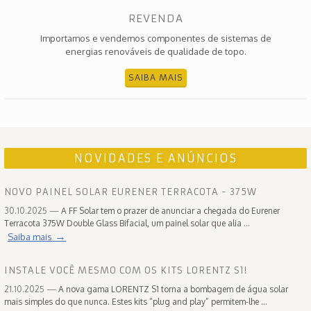
REVENDA
Importamos e vendemos componentes de sistemas de
energias renováveis de qualidade de topo.
SAIBA MAIS
NOVIDADES E ANÚNCIOS
NOVO PAINEL SOLAR EURENER TERRACOTA - 375W
30.10.2025 —
A FF Solar tem o prazer de anunciar a chegada do Eurener
Terracota 375W Double Glass Bifacial, um painel solar que alia ...
→
Saiba mais
INSTALE VOCÊ MESMO COM OS KITS LORENTZ S1!
21.10.2025 —
A nova gama LORENTZ S1 torna a bombagem de água solar
mais simples do que nunca. Estes kits “plug and play” permitem-lhe ...