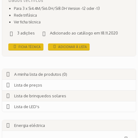
Dados técnicos
Para 3 x Si4.4M/Si6.0H/Si8.0H Version -12 oder -13
Rede trifásica
Ver ficha técnica
3 adições
Adicionado ao catálogo em 18.11.2020
FICHA TÉCNICA
ADICIONAR À LISTA
A minha lista de produtos (0)
Lista de preços
Lista de brinquedos solares
Lista de LED's
Energia eléctrica