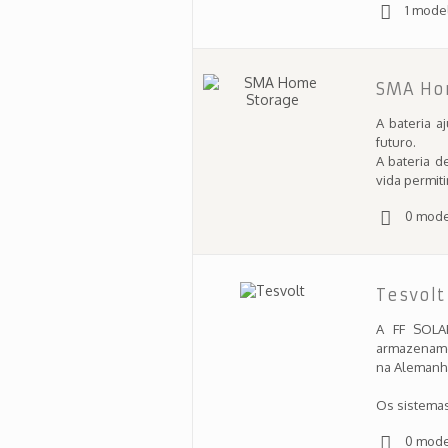
1 mode
SMA Ho
A bateria a
futuro.
A bateria d
vida permiti
0 mode
Tesvolt
A FF SOLA
armazenamen
na Alemanh
Os sistemas
0 mode