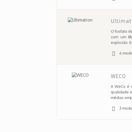
Ultima
O fosfato d
com um BMS
explosão. E
6 mode
WECO
A WeCo é u
qualidade e
médias empr
3 mode