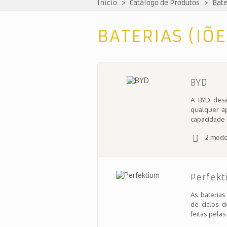
Início
>
Catálogo de Produtos
>
Bate
BATERIAS (IÕE
BYD
A BYD des
qualquer ap
capacidade 
2 mode
Perfek
As baterias
de ciclos 
feitas pelas