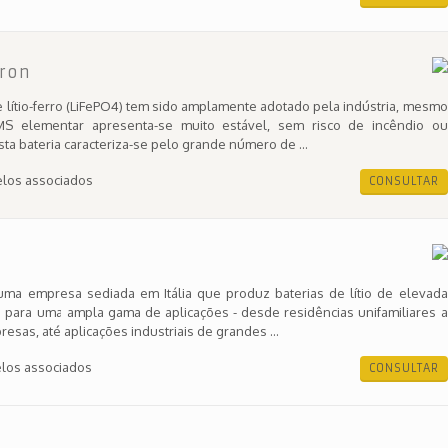
tron
e lítio-ferro (LiFePO4) tem sido amplamente adotado pela indústria, mesmo
 elementar apresenta-se muito estável, sem risco de incêndio ou
sta bateria caracteriza-se pelo grande número de ...
los associados
CONSULTAR
ma empresa sediada em Itália que produz baterias de lítio de elevada
 para uma ampla gama de aplicações - desde residências unifamiliares a
esas, até aplicações industriais de grandes ...
los associados
CONSULTAR